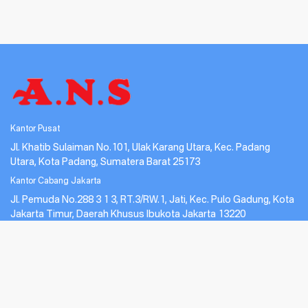
Kantor Pusat
Jl. Khatib Sulaiman No.101, Ulak Karang Utara, Kec. Padang
Utara, Kota Padang, Sumatera Barat 25173
Kantor Cabang Jakarta
Jl. Pemuda No.288 3 1 3, RT.3/RW.1, Jati, Kec. Pulo Gadung, Kota
Jakarta Timur, Daerah Khusus Ibukota Jakarta 13220
Call Center
Telepon
0875-1705-4228